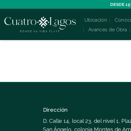
Skip
DESDE 15
to
Ubicación
Conóc
content
Avances de Obra
Dirección
D. Calle 14, local 23, del nivel 1, Pla
San Ángelo, colonia Montes de Am