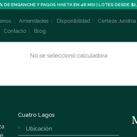
% DE ENGANCHE Y PAGOS HASTA EN 48 MSI | LOTES DESDE $2,
enos
Amenidades
Disponibilidad
Certeza Jurídica
Contacto
Blog
No se seleccionó calculadora
Cuatro Lagos
za
Ubicación
é,