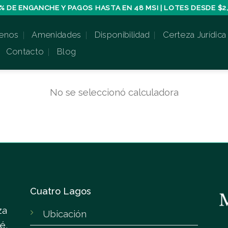
% DE ENGANCHE Y PAGOS HASTA EN 48 MSI | LOTES DESDE $2,
enos
Amenidades
Disponibilidad
Certeza Jurídica
Contacto
Blog
No se seleccionó calculadora
Cuatro Lagos
za
Ubicación
é,