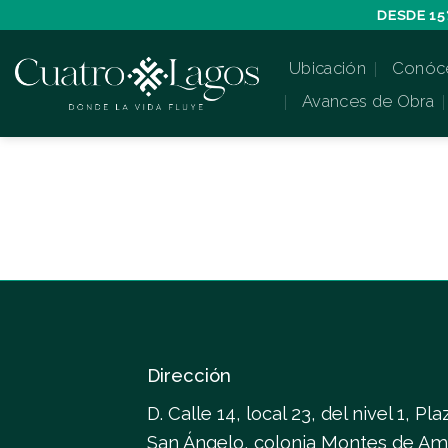
Skip
DESDE 15
to
Ubicación
Conóc
content
Avances de Obra
Dirección
D. Calle 14, local 23, del nivel 1, Pla
San Ángelo, colonia Montes de Am