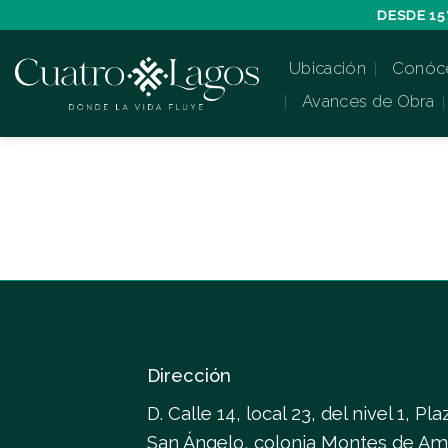
Skip
DESDE 15
to
Ubicación
Conóc
content
Avances de Obra
Dirección
D. Calle 14, local 23, del nivel 1, Pla
San Ángelo, colonia Montes de Am