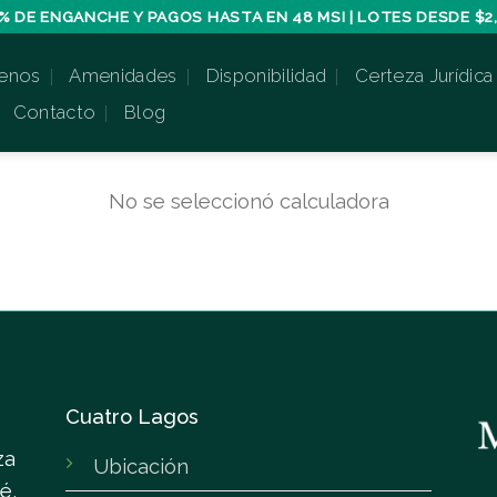
% DE ENGANCHE Y PAGOS HASTA EN 48 MSI | LOTES DESDE $2,
enos
Amenidades
Disponibilidad
Certeza Jurídica
Contacto
Blog
No se seleccionó calculadora
Cuatro Lagos
za
Ubicación
é,