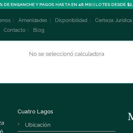
% DE ENGANCHE Y PAGOS HASTA EN 48 MSI | LOTES DESDE $2,
enos
Amenidades
Disponibilidad
Certeza Jurídica
Contacto
Blog
No se seleccionó calculadora
Cuatro Lagos
za
Ubicación
é,