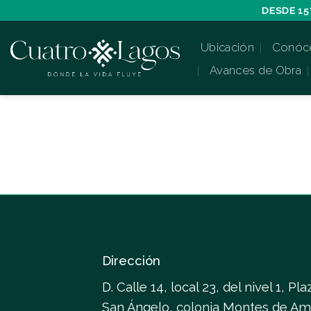
Skip
DESDE 15
to
Ubicación
Conóc
content
Avances de Obra
Dirección
D. Calle 14, local 23, del nivel 1, Pla
San Ángelo, colonia Montes de Am