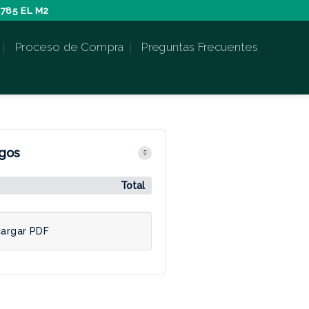
785 EL M2
Proceso de Compra
Preguntas Frecuentes
agos
Total
argar PDF