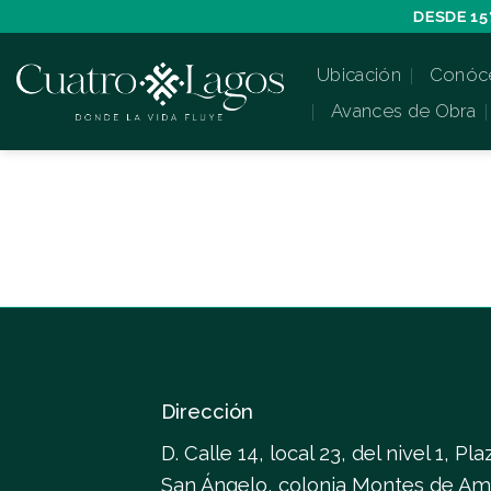
Skip
DESDE 15
to
Ubicación
Conóc
content
Avances de Obra
Dirección
D. Calle 14, local 23, del nivel 1, Pla
San Ángelo, colonia Montes de Am