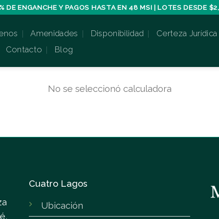
% DE ENGANCHE Y PAGOS HASTA EN 48 MSI | LOTES DESDE $2,
enos
Amenidades
Disponibilidad
Certeza Jurídica
Contacto
Blog
No se seleccionó calculadora
Cuatro Lagos
za
Ubicación
é,